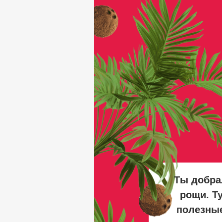
Ты добра
рощи. Т
полезны