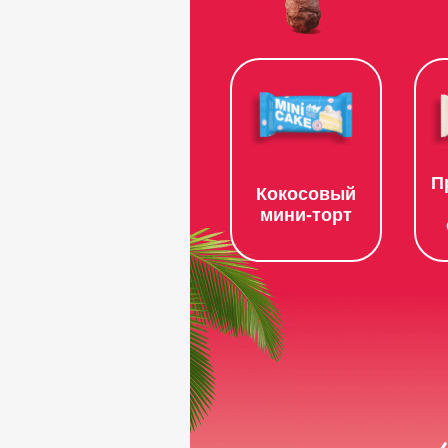
П
Кокосовый
мини-торт